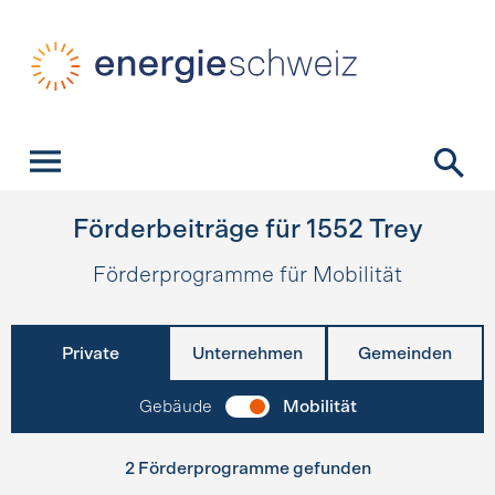
Schnellnavigation
Startseite
Navigation
Inhalt
Kontakt
Suche
Hauptnavigation
Förderbeiträge für
1552
Trey
Förderprogramme für Mobilität
Private
Unternehmen
Gemeinden
Gebäude
Mobilität
2 Förderprogramme gefunden