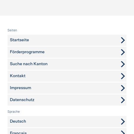
Fusszeile
Seiten
Startseite
Förderprogramme
Suche nach Kanton
Kontakt
weitere Seiten
Impressum
Datenschutz
Sprache
Deutsch
Français