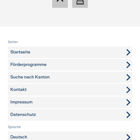
Fusszeile
Seiten
Startseite
Förderprogramme
Suche nach Kanton
Kontakt
weitere Seiten
Impressum
Datenschutz
Sprache
Deutsch