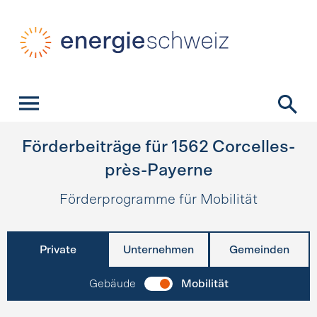
Schnellnavigation
Startseite
Navigation
Inhalt
Kontakt
Suche
Hauptnavigation
Förderbeiträge für
1562
Corcelles-
près-Payerne
Förderprogramme für Mobilität
Private
Unternehmen
Gemeinden
Gebäude
Mobilität