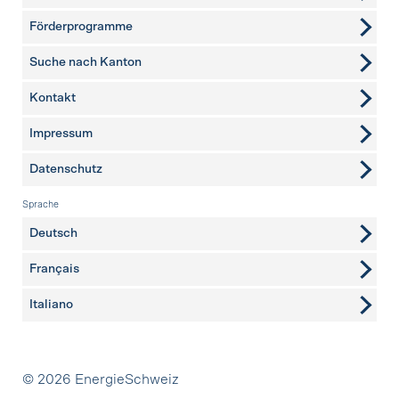
Förderprogramme
Suche nach Kanton
Kontakt
weitere Seiten
Impressum
Datenschutz
Sprache
Deutsch
Français
Italiano
Partner
© 2026 EnergieSchweiz