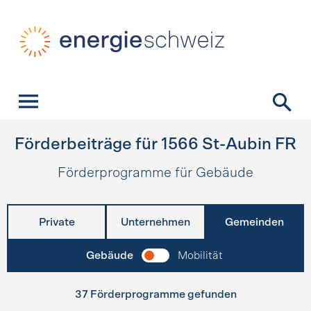
Schnellnavigation
Startseite
Navigation
Inhalt
Kontakt
Suche
Hauptnavigation
Förderbeiträge für
1566
St-Aubin FR
Förderprogramme für Gebäude
Private
Unternehmen
Gemeinden
Gebäude
Mobilität
37 Förderprogramme gefunden