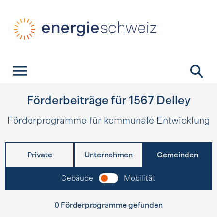
Schnellnavigation
Startseite
Navigation
Inhalt
Kontakt
Suche
Hauptnavigation
Förderbeiträge für
1567
Delley
Förderprogramme für kommunale Entwicklung
Private
Unternehmen
Gemeinden
Gebäude
Mobilität
0 Förderprogramme gefunden