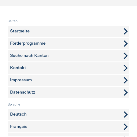
Fusszeile
Seiten
Startseite
Förderprogramme
Suche nach Kanton
Kontakt
weitere Seiten
Impressum
Datenschutz
Sprache
Deutsch
Français