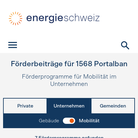
Schnellnavigation
Startseite
Navigation
Inhalt
Kontakt
Suche
Hauptnavigation
Förderbeiträge für
1568
Portalban
Förderprogramme für Mobilität im
Unternehmen
Private
Unternehmen
Gemeinden
Gebäude
Mobilität