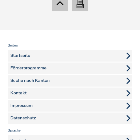
Fusszeile
Seiten
Startseite
Förderprogramme
Suche nach Kanton
Kontakt
weitere Seiten
Impressum
Datenschutz
Sprache