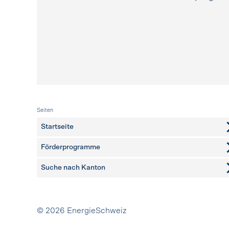
Fusszeile
Seiten
Startseite
Förderprogramme
Suche nach Kanton
weitere Seiten
Partner
© 2026 EnergieSchweiz