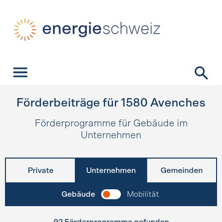
Schnellnavigation
Startseite
Navigation
Inhalt
Kontakt
Suche
Hauptnavigation
Förderbeiträge für
1580
Avenches
Förderprogramme für Gebäude im
Unternehmen
Private
Unternehmen
Gemeinden
Gebäude
Mobilität