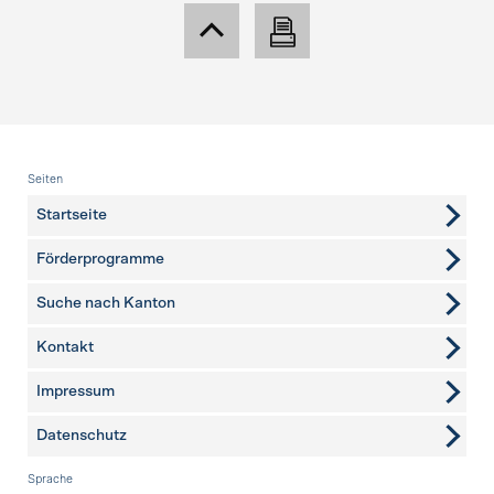
Fusszeile
Seiten
Startseite
Förderprogramme
Suche nach Kanton
Kontakt
weitere Seiten
Impressum
Datenschutz
Sprache