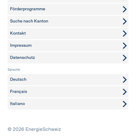
Förderprogramme
Suche nach Kanton
Kontakt
weitere Seiten
Impressum
Datenschutz
Sprache
Deutsch
Français
Italiano
Partner
© 2026 EnergieSchweiz