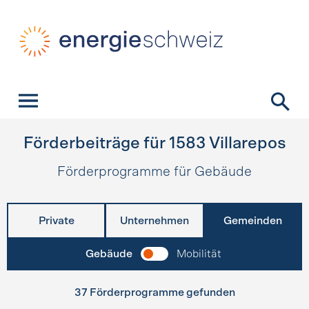
Schnellnavigation
Startseite
Navigation
Inhalt
Kontakt
Suche
Hauptnavigation
Förderbeiträge für
1583
Villarepos
Förderprogramme für Gebäude
Private
Unternehmen
Gemeinden
Gebäude
Mobilität
37 Förderprogramme gefunden