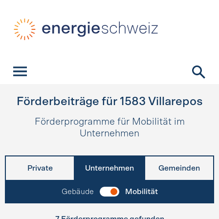
Schnellnavigation
Startseite
Navigation
Inhalt
Kontakt
Suche
Hauptnavigation
Förderbeiträge für
1583
Villarepos
Förderprogramme für Mobilität im
Unternehmen
Private
Unternehmen
Gemeinden
Gebäude
Mobilität