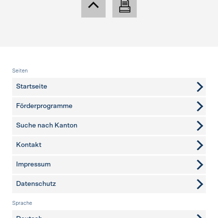
Fusszeile
Seiten
Startseite
Förderprogramme
Suche nach Kanton
Kontakt
weitere Seiten
Impressum
Datenschutz
Sprache