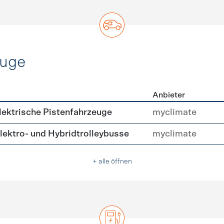
euge
Anbieter
ofahrzeuge
ektrische Pistenfahrzeuge
myclimate
ektro- und Hybridtrolleybusse
myclimate
+ alle öffnen