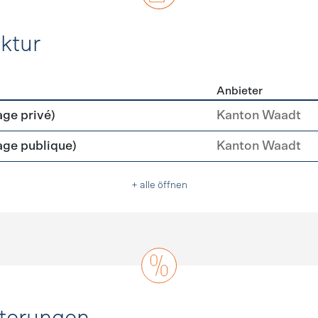
ktur
Anbieter
rastruktur
age privé)
Kanton Waadt
age publique)
Kanton Waadt
+ alle öffnen