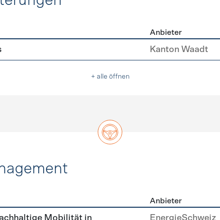
hterungen
Anbieter
erleichterungen
s
Kanton Waadt
+ alle öffnen
anagement
Anbieter
tätsmanagement
achhaltige Mobilität in
EnergieSchweiz