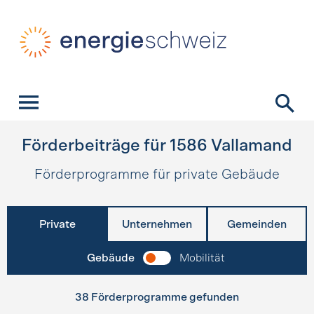
Schnellnavigation
Startseite
Navigation
Inhalt
Kontakt
Suche
Hauptnavigation
Förderbeiträge für
1586
Vallamand
Förderprogramme für private Gebäude
Private
Unternehmen
Gemeinden
Gebäude
Mobilität
38 Förderprogramme gefunden