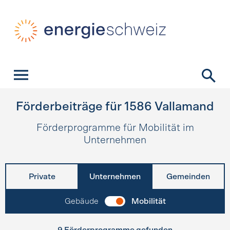
Schnellnavigation
Startseite
Navigation
Inhalt
Kontakt
Suche
Hauptnavigation
Förderbeiträge für
1586
Vallamand
Förderprogramme für Mobilität im
Unternehmen
Private
Unternehmen
Gemeinden
Gebäude
Mobilität