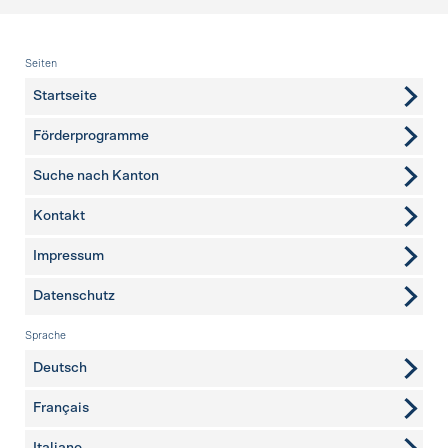
Fusszeile
Seiten
Startseite
Förderprogramme
Suche nach Kanton
Kontakt
weitere Seiten
Impressum
Datenschutz
Sprache
Deutsch
Français