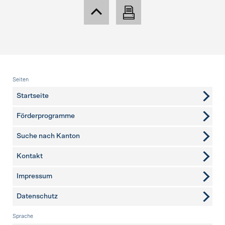
Fusszeile
Seiten
Startseite
Förderprogramme
Suche nach Kanton
Kontakt
weitere Seiten
Impressum
Datenschutz
Sprache