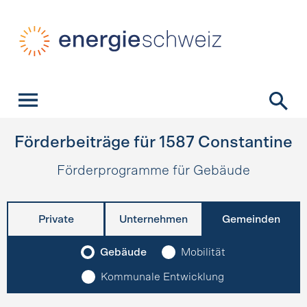
Schnellnavigation
Startseite
Navigation
Inhalt
Kontakt
Suche
Hauptnavigation
Förderbeiträge für
1587
Constantine
Förderprogramme für Gebäude
Private
Unternehmen
Gemeinden
Gebäude
Mobilität
Kommunale Entwicklung