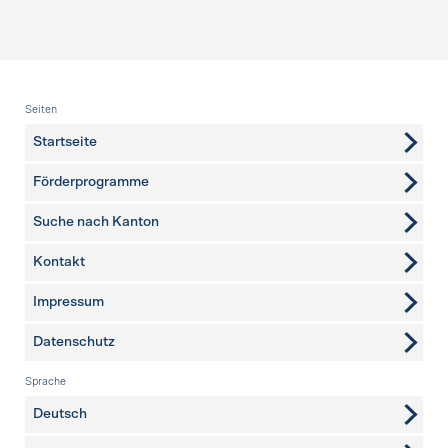
Fusszeile
Seiten
Startseite
Förderprogramme
Suche nach Kanton
Kontakt
weitere Seiten
Impressum
Datenschutz
Sprache
Deutsch