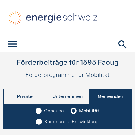
Schnellnavigation
Startseite
Navigation
Inhalt
Kontakt
Suche
Hauptnavigation
Förderbeiträge für
1595
Faoug
Förderprogramme für Mobilität
Private
Unternehmen
Gemeinden
Gebäude
Mobilität
Kommunale Entwicklung