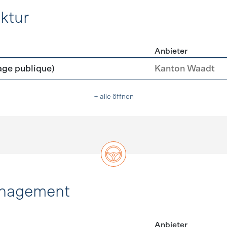
ktur
Anbieter
rastruktur
age publique)
Kanton Waadt
+ alle öffnen
anagement
Anbieter