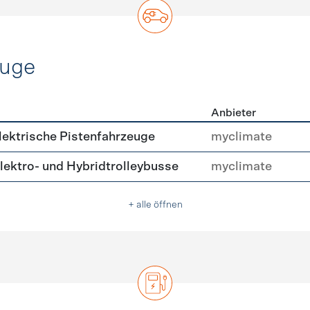
euge
Anbieter
ofahrzeuge
ektrische Pistenfahrzeuge
myclimate
ektro- und Hybridtrolleybusse
myclimate
+ alle öffnen