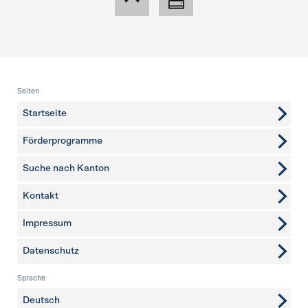
Fusszeile
Seiten
Startseite
Förderprogramme
Suche nach Kanton
Kontakt
weitere Seiten
Impressum
Datenschutz
Sprache
Deutsch