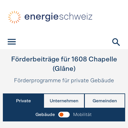
Schnellnavigation
Startseite
Navigation
Inhalt
Kontakt
Suche
Hauptnavigation
Förderbeiträge für
1608
Chapelle
(Glâne)
Förderprogramme für private Gebäude
Private
Unternehmen
Gemeinden
Gebäude
Mobilität