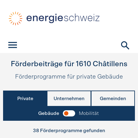
Schnellnavigation
Startseite
Navigation
Inhalt
Kontakt
Suche
Hauptnavigation
Förderbeiträge für
1610
Châtillens
Förderprogramme für private Gebäude
Private
Unternehmen
Gemeinden
Gebäude
Mobilität
38 Förderprogramme gefunden