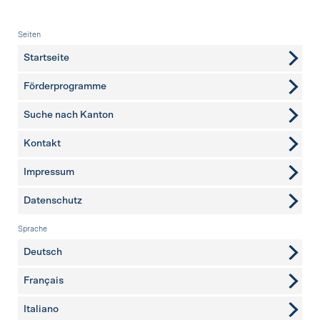
Fusszeile
Seiten
Startseite
Förderprogramme
Suche nach Kanton
Kontakt
weitere Seiten
Impressum
Datenschutz
Sprache
Deutsch
Français
Italiano