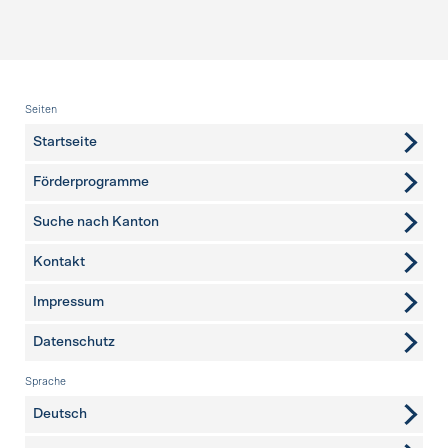
Fusszeile
Seiten
Startseite
Förderprogramme
Suche nach Kanton
Kontakt
weitere Seiten
Impressum
Datenschutz
Sprache
Deutsch