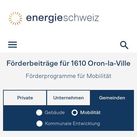
Schnellnavigation
Startseite
Navigation
Inhalt
Kontakt
Suche
Hauptnavigation
Förderbeiträge für
1610
Oron-la-Ville
Förderprogramme für Mobilität
Private
Unternehmen
Gemeinden
Gebäude
Mobilität
Kommunale Entwicklung