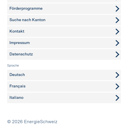
Förderprogramme
Suche nach Kanton
Kontakt
weitere Seiten
Impressum
Datenschutz
Sprache
Deutsch
Français
Italiano
Partner
© 2026 EnergieSchweiz