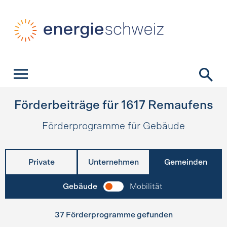
Schnellnavigation
Startseite
Navigation
Inhalt
Kontakt
Suche
Hauptnavigation
Förderbeiträge für
1617
Remaufens
Förderprogramme für Gebäude
Private
Unternehmen
Gemeinden
Gebäude
Mobilität
37 Förderprogramme gefunden