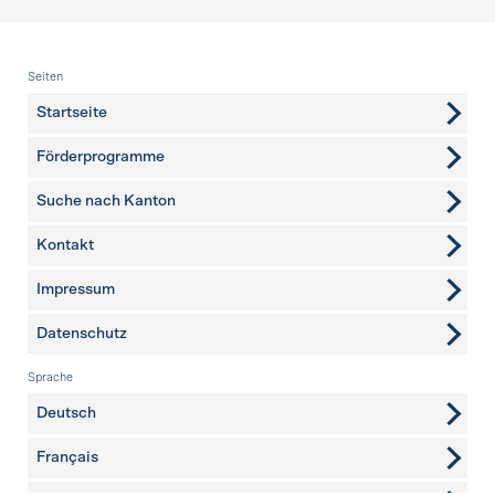
Fusszeile
Seiten
Startseite
Förderprogramme
Suche nach Kanton
Kontakt
weitere Seiten
Impressum
Datenschutz
Sprache
Deutsch
Français