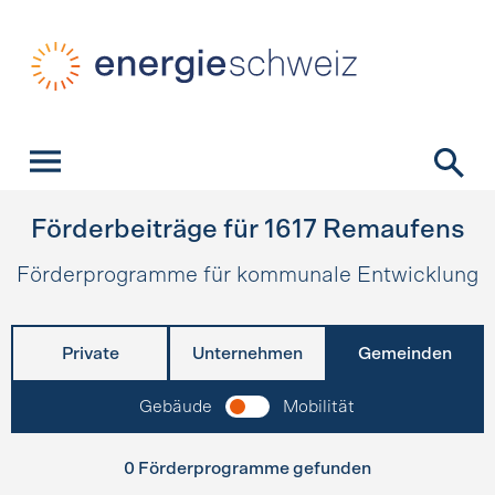
Schnellnavigation
Startseite
Navigation
Inhalt
Kontakt
Suche
Hauptnavigation
Förderbeiträge für
1617
Remaufens
Förderprogramme für kommunale Entwicklung
Private
Unternehmen
Gemeinden
Gebäude
Mobilität
0 Förderprogramme gefunden