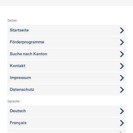
Fusszeile
Seiten
Startseite
Förderprogramme
Suche nach Kanton
Kontakt
weitere Seiten
Impressum
Datenschutz
Sprache
Deutsch
Français