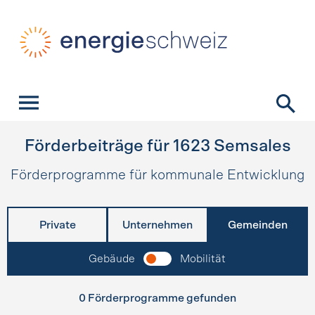
Schnellnavigation
Startseite
Navigation
Inhalt
Kontakt
Suche
Hauptnavigation
Förderbeiträge für
1623
Semsales
Förderprogramme für kommunale Entwicklung
Private
Unternehmen
Gemeinden
Gebäude
Mobilität
0 Förderprogramme gefunden