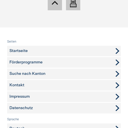
Fusszeile
Seiten
Startseite
Förderprogramme
Suche nach Kanton
Kontakt
weitere Seiten
Impressum
Datenschutz
Sprache