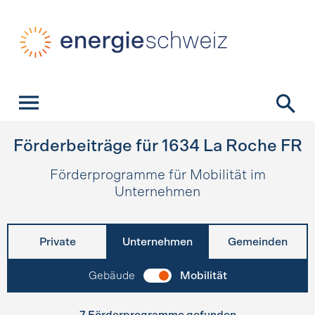
Schnellnavigation
Startseite
Navigation
Inhalt
Kontakt
Suche
Hauptnavigation
Förderbeiträge für
1634
La Roche FR
Förderprogramme für Mobilität im
Unternehmen
Private
Unternehmen
Gemeinden
Gebäude
Mobilität