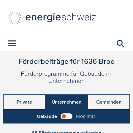
Schnellnavigation
Startseite
Navigation
Inhalt
Kontakt
Suche
Hauptnavigation
Förderbeiträge für
1636
Broc
Förderprogramme für Gebäude im
Unternehmen
Private
Unternehmen
Gemeinden
Gebäude
Mobilität