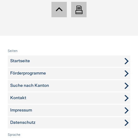
Fusszeile
Seiten
Startseite
Förderprogramme
Suche nach Kanton
Kontakt
weitere Seiten
Impressum
Datenschutz
Sprache