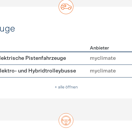
euge
Anbieter
ofahrzeuge
ektrische Pistenfahrzeuge
myclimate
ektro- und Hybridtrolleybusse
myclimate
+ alle öffnen