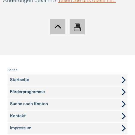
Änderungen bekannt?
Teilen Sie uns diese mit.
Fusszeile
Seiten
Startseite
Förderprogramme
Suche nach Kanton
Kontakt
weitere Seiten
Impressum