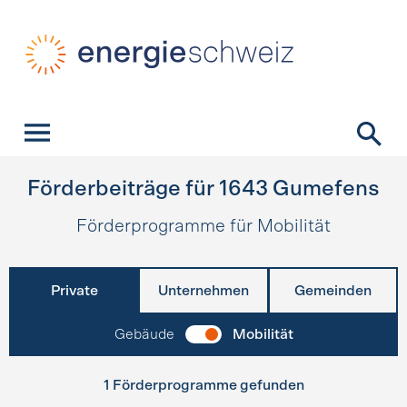
Schnellnavigation
Startseite
Navigation
Inhalt
Kontakt
Suche
Hauptnavigation
Förderbeiträge für
1643
Gumefens
Förderprogramme für Mobilität
Private
Unternehmen
Gemeinden
Gebäude
Mobilität
1 Förderprogramme gefunden