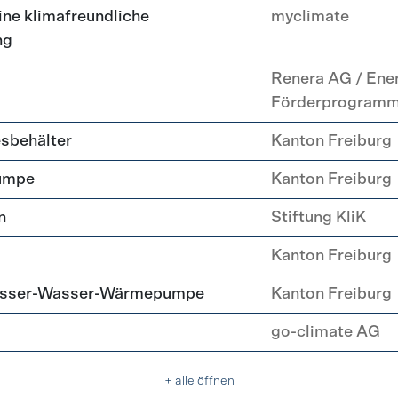
ne klimafreundliche
myclimate
ng
Renera AG / Ene
Förderprogram
esbehälter
Kanton Freiburg
umpe
Kanton Freiburg
n
Stiftung KliK
Kanton Freiburg
Wasser-Wasser-Wärmepumpe
Kanton Freiburg
go-climate AG
+ alle öffnen