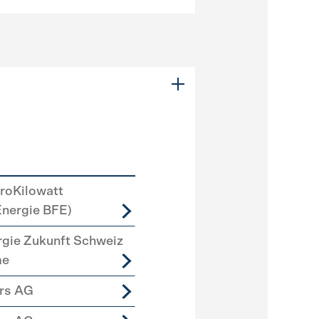
roKilowatt
Energie BFE)
rgie Zukunft Schweiz
me
ers AG