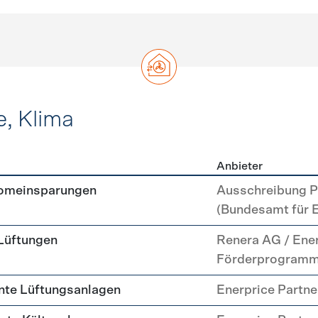
e, Klima
Anbieter
, Kälte, Klima
romeinsparungen
Ausschreibung P
(Bundesamt für 
 Lüftungen
Renera AG / Ene
Förderprogram
nte Lüftungsanlagen
Enerprice Partn