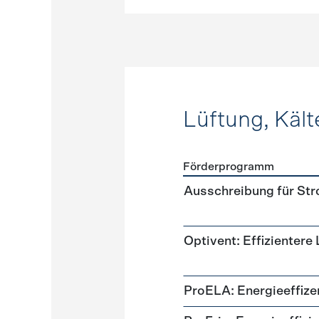
Lüftung, Kält
Förderprogramm
Förderprogramme
Lüftung
Ausschreibung für St
Optivent: Effizientere
ProELA: Energieeffize