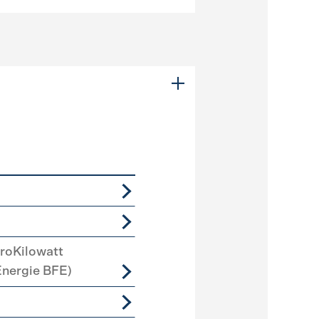
roKilowatt
Energie BFE)