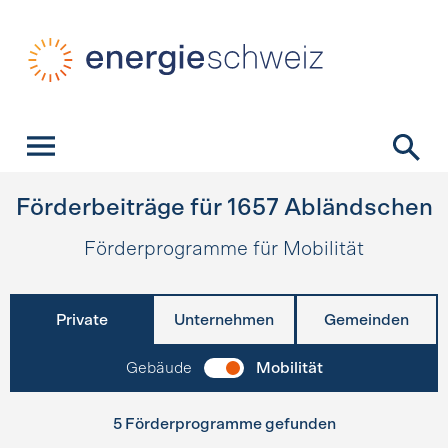
Schnellnavigation
Startseite
Navigation
Inhalt
Kontakt
Suche
Hauptnavigation
Förderbeiträge für
1657
Abländschen
Förderprogramme für Mobilität
Private
Unternehmen
Gemeinden
Gebäude
Mobilität
5 Förderprogramme gefunden