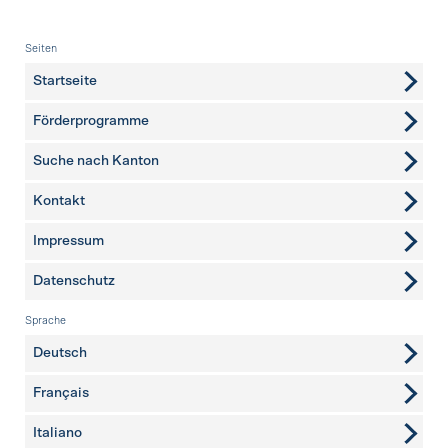
Fusszeile
Seiten
Startseite
Förderprogramme
Suche nach Kanton
Kontakt
weitere Seiten
Impressum
Datenschutz
Sprache
Deutsch
Français
Italiano