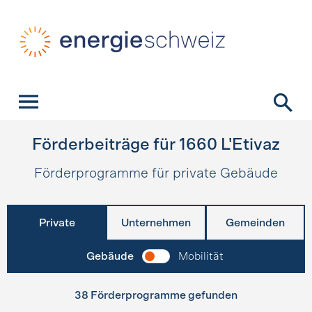
Schnellnavigation
Startseite
Navigation
Inhalt
Kontakt
Suche
Hauptnavigation
Förderbeiträge für
1660
L'Etivaz
Förderprogramme für private Gebäude
Private
Unternehmen
Gemeinden
Gebäude
Mobilität
38 Förderprogramme gefunden