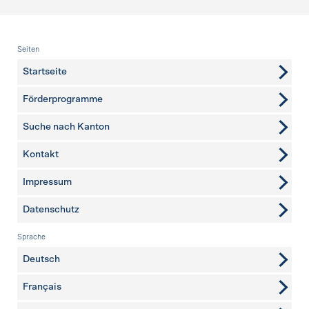
Fusszeile
Seiten
Startseite
Förderprogramme
Suche nach Kanton
Kontakt
weitere Seiten
Impressum
Datenschutz
Sprache
Deutsch
Français