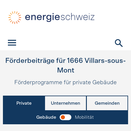
Schnellnavigation
Startseite
Navigation
Inhalt
Kontakt
Suche
Hauptnavigation
Förderbeiträge für
1666
Villars-sous-
Mont
Förderprogramme für private Gebäude
Private
Unternehmen
Gemeinden
Gebäude
Mobilität