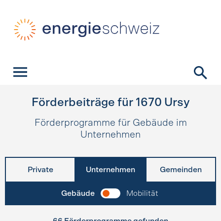
Schnellnavigation
Startseite
Navigation
Inhalt
Kontakt
Suche
Hauptnavigation
Förderbeiträge für
1670
Ursy
Förderprogramme für Gebäude im
Unternehmen
Private
Unternehmen
Gemeinden
Gebäude
Mobilität