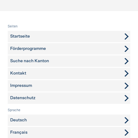
Fusszeile
Seiten
Startseite
Förderprogramme
Suche nach Kanton
Kontakt
weitere Seiten
Impressum
Datenschutz
Sprache
Deutsch
Français