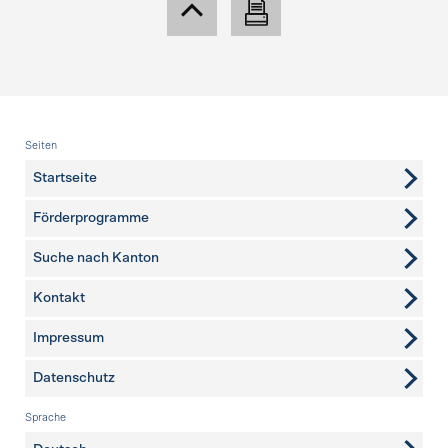
Fusszeile
Seiten
Startseite
Förderprogramme
Suche nach Kanton
Kontakt
weitere Seiten
Impressum
Datenschutz
Sprache