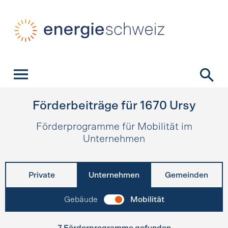
Schnellnavigation
Startseite
Navigation
Inhalt
Kontakt
Suche
Hauptnavigation
Förderbeiträge für
1670
Ursy
Förderprogramme für Mobilität im
Unternehmen
Private
Unternehmen
Gemeinden
Gebäude
Mobilität