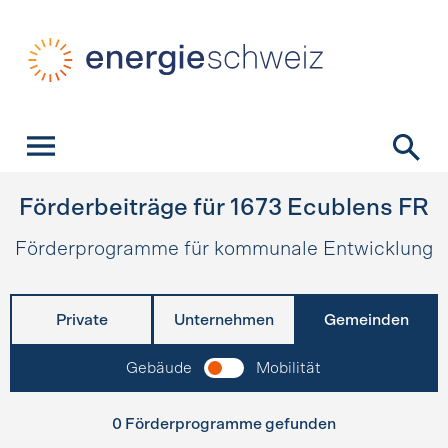
Schnellnavigation
Startseite
Navigation
Inhalt
Kontakt
Suche
Hauptnavigation
Förderbeiträge für
1673
Ecublens FR
Förderprogramme für kommunale Entwicklung
Private
Unternehmen
Gemeinden
Gebäude
Mobilität
0 Förderprogramme gefunden