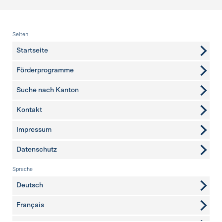
Fusszeile
Seiten
Startseite
Förderprogramme
Suche nach Kanton
Kontakt
weitere Seiten
Impressum
Datenschutz
Sprache
Deutsch
Français