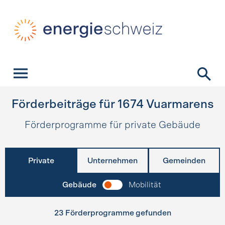
Schnellnavigation
Startseite
Navigation
Inhalt
Kontakt
Suche
Hauptnavigation
Förderbeiträge für
1674
Vuarmarens
Förderprogramme für private Gebäude
Private
Unternehmen
Gemeinden
Gebäude
Mobilität
23 Förderprogramme gefunden