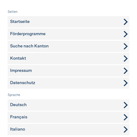
Fusszeile
Seiten
Startseite
Förderprogramme
Suche nach Kanton
Kontakt
weitere Seiten
Impressum
Datenschutz
Sprache
Deutsch
Français
Italiano