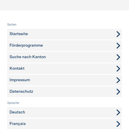
Fusszeile
Seiten
Startseite
Förderprogramme
Suche nach Kanton
Kontakt
weitere Seiten
Impressum
Datenschutz
Sprache
Deutsch
Français