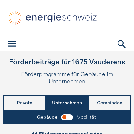
Schnellnavigation
Startseite
Navigation
Inhalt
Kontakt
Suche
Hauptnavigation
Förderbeiträge für
1675
Vauderens
Förderprogramme für Gebäude im
Unternehmen
Private
Unternehmen
Gemeinden
Gebäude
Mobilität