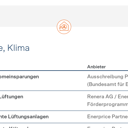
e, Klima
Anbieter
, Kälte, Klima
romeinsparungen
Ausschreibung P
(Bundesamt für 
 Lüftungen
Renera AG / Ene
Förderprogram
nte Lüftungsanlagen
Enerprice Partn