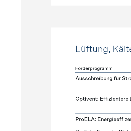
Lüftung, Kält
Förderprogramm
Förderprogramme
Lüftung
Ausschreibung für St
Optivent: Effizientere
ProELA: Energieeffize