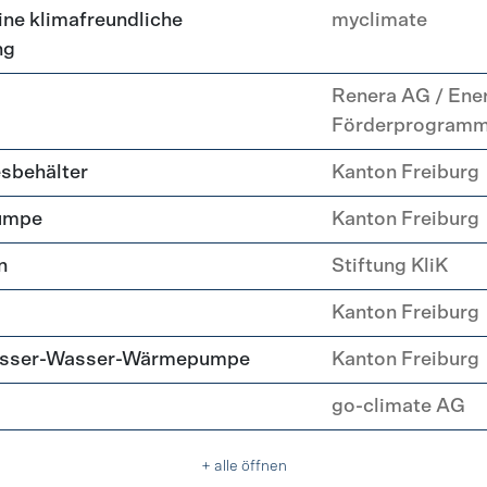
ne klimafreundliche
myclimate
ng
Renera AG / Ene
Förderprogram
esbehälter
Kanton Freiburg
umpe
Kanton Freiburg
n
Stiftung KliK
Kanton Freiburg
Wasser-Wasser-Wärmepumpe
Kanton Freiburg
go-climate AG
+ alle öffnen