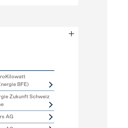
roKilowatt
Energie BFE)
rgie Zukunft Schweiz
me
ers AG