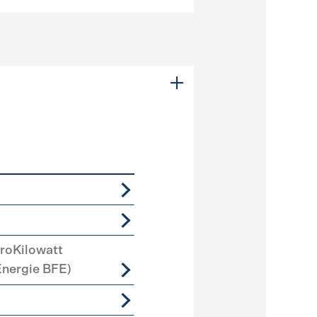
roKilowatt
Energie BFE)