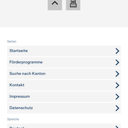
Fusszeile
Seiten
Startseite
Förderprogramme
Suche nach Kanton
Kontakt
weitere Seiten
Impressum
Datenschutz
Sprache