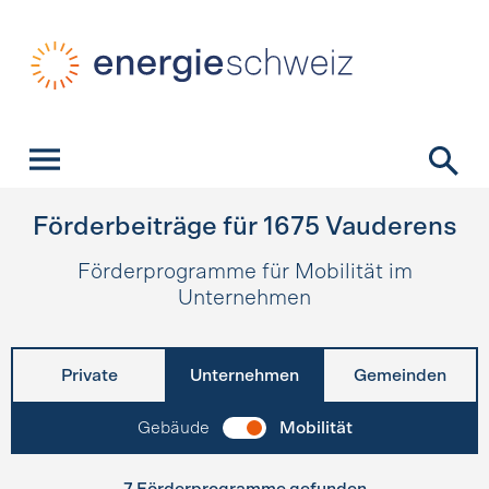
Schnellnavigation
Startseite
Navigation
Inhalt
Kontakt
Suche
Hauptnavigation
Förderbeiträge für
1675
Vauderens
Förderprogramme für Mobilität im
Unternehmen
Private
Unternehmen
Gemeinden
Gebäude
Mobilität