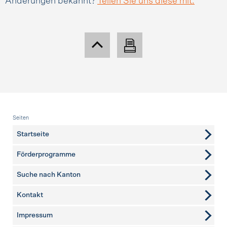
Änderungen bekannt?
Teilen Sie uns diese mit.
Fusszeile
Seiten
Startseite
Förderprogramme
Suche nach Kanton
Kontakt
weitere Seiten
Impressum