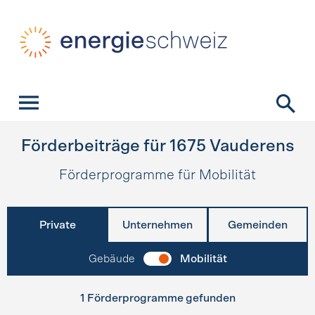
Schnellnavigation
Startseite
Navigation
Inhalt
Kontakt
Suche
Hauptnavigation
Förderbeiträge für
1675
Vauderens
Förderprogramme für Mobilität
Private
Unternehmen
Gemeinden
Gebäude
Mobilität
1 Förderprogramme gefunden