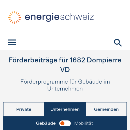
Schnellnavigation
Startseite
Navigation
Inhalt
Kontakt
Suche
Hauptnavigation
Förderbeiträge für
1682
Dompierre
VD
Förderprogramme für Gebäude im
Unternehmen
Private
Unternehmen
Gemeinden
Gebäude
Mobilität