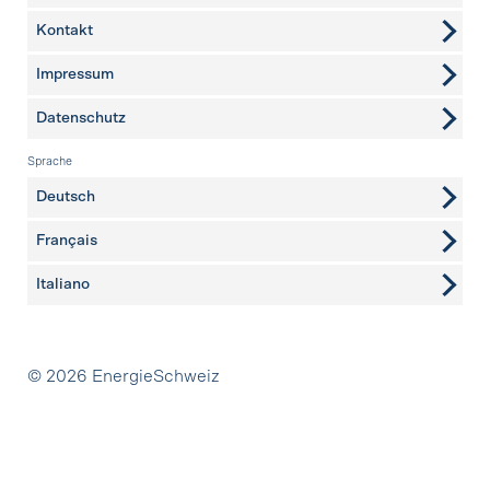
Kontakt
weitere Seiten
Impressum
Datenschutz
Sprache
Deutsch
Français
Italiano
Partner
© 2026 EnergieSchweiz