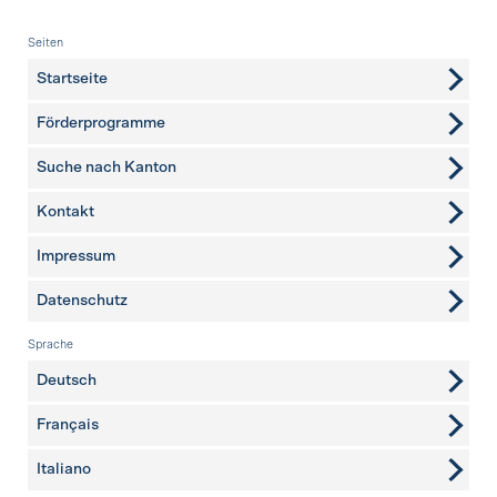
Fusszeile
Seiten
Startseite
Förderprogramme
Suche nach Kanton
Kontakt
weitere Seiten
Impressum
Datenschutz
Sprache
Deutsch
Français
Italiano