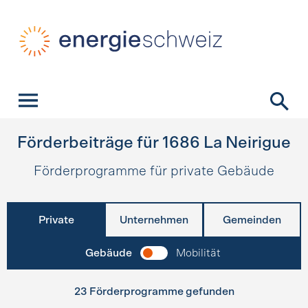
Schnellnavigation
Startseite
Navigation
Inhalt
Kontakt
Suche
Hauptnavigation
Förderbeiträge für
1686
La Neirigue
Förderprogramme für private Gebäude
Private
Unternehmen
Gemeinden
Gebäude
Mobilität
23 Förderprogramme gefunden