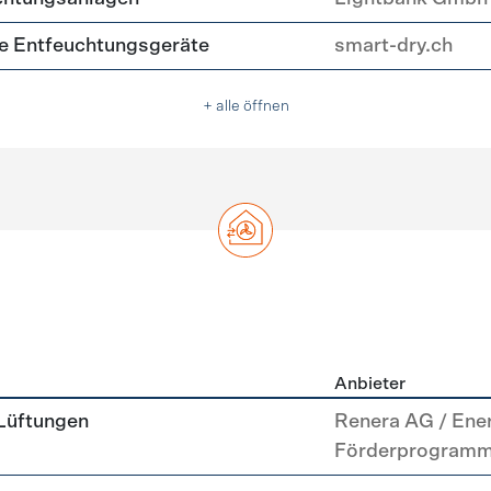
nte Entfeuchtungsgeräte
smart-dry.ch
+ alle öffnen
Anbieter
g
 Lüftungen
Renera AG / Ene
Förderprogram