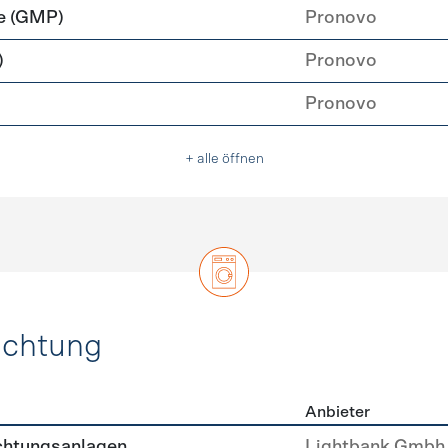
e (GMP)
Pronovo
)
Pronovo
Pronovo
+ alle öffnen
uchtung
Anbieter
, Beleuchtung
chtungsanlagen
Lightbank Gmbh