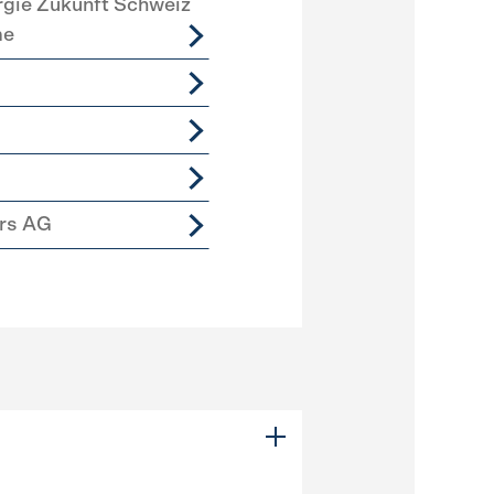
rgie Zukunft Schweiz
me
ers AG