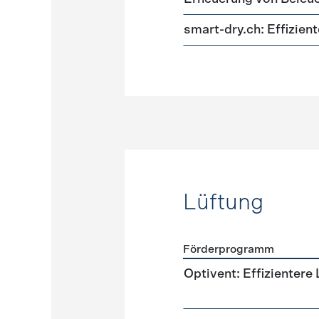
smart-dry.ch: Effizie
Lüftung
Förderprogramm
Förderprogramme
Lüftun
Optivent: Effizientere