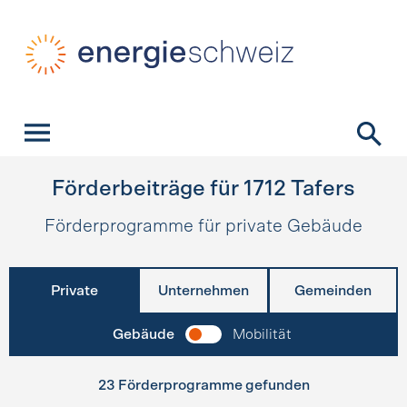
Schnellnavigation
Startseite
Navigation
Inhalt
Kontakt
Suche
Hauptnavigation
Förderbeiträge für
1712
Tafers
Förderprogramme für private Gebäude
Private
Unternehmen
Gemeinden
Gebäude
Mobilität
23 Förderprogramme gefunden