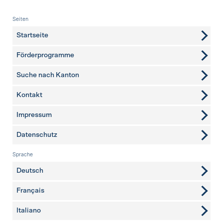
Fusszeile
Seiten
Startseite
Förderprogramme
Suche nach Kanton
Kontakt
weitere Seiten
Impressum
Datenschutz
Sprache
Deutsch
Français
Italiano