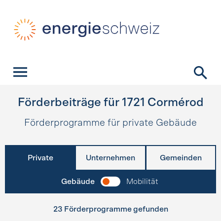
Schnellnavigation
Startseite
Navigation
Inhalt
Kontakt
Suche
Hauptnavigation
Förderbeiträge für
1721
Cormérod
Förderprogramme für private Gebäude
Private
Unternehmen
Gemeinden
Gebäude
Mobilität
23 Förderprogramme gefunden