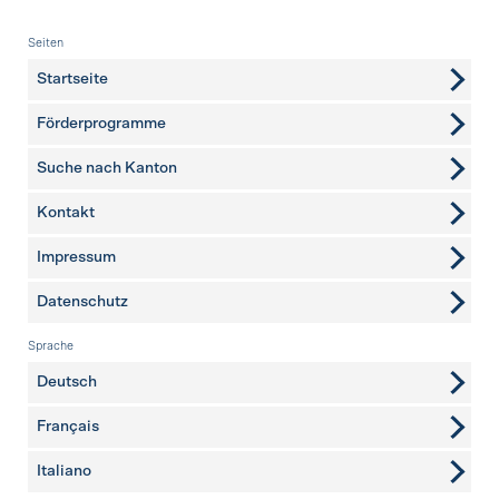
Fusszeile
Seiten
Startseite
Förderprogramme
Suche nach Kanton
Kontakt
weitere Seiten
Impressum
Datenschutz
Sprache
Deutsch
Français
Italiano