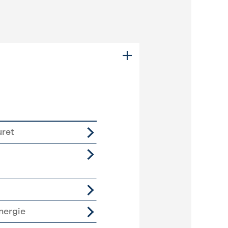
ret
nergie