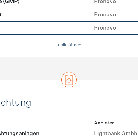
e (GMP)
Pronovo
)
Pronovo
Pronovo
+ alle öffnen
uchtung
Anbieter
, Beleuchtung
chtungsanlagen
Lightbank Gmbh