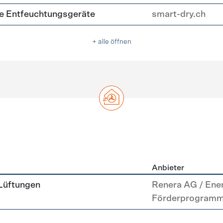
nte Entfeuchtungsgeräte
smart-dry.ch
+ alle öffnen
Anbieter
g
 Lüftungen
Renera AG / Ene
Förderprogram