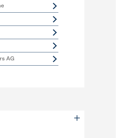
me
ers AG