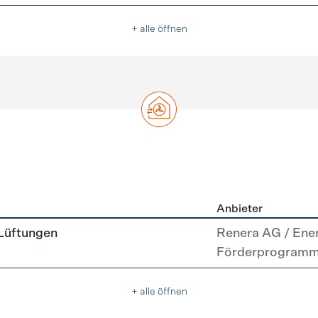
+ alle öffnen
Anbieter
g
 Lüftungen
Renera AG / Ene
Förderprogram
+ alle öffnen