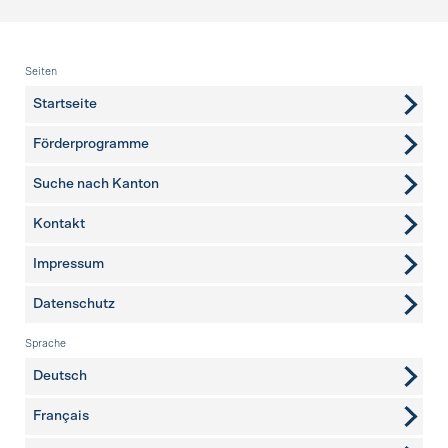
Fusszeile
Seiten
Startseite
Förderprogramme
Suche nach Kanton
Kontakt
weitere Seiten
Impressum
Datenschutz
Sprache
Deutsch
Français