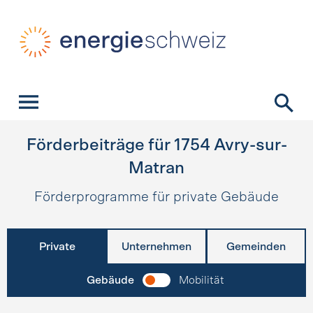
Schnellnavigation
Startseite
Navigation
Inhalt
Kontakt
Suche
Hauptnavigation
Förderbeiträge für
1754
Avry-sur-
Matran
Förderprogramme für private Gebäude
Private
Unternehmen
Gemeinden
Gebäude
Mobilität