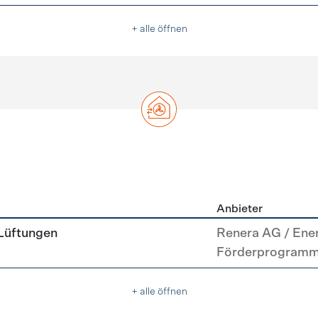
+ alle öffnen
Anbieter
g
 Lüftungen
Renera AG / Ene
Förderprogram
+ alle öffnen