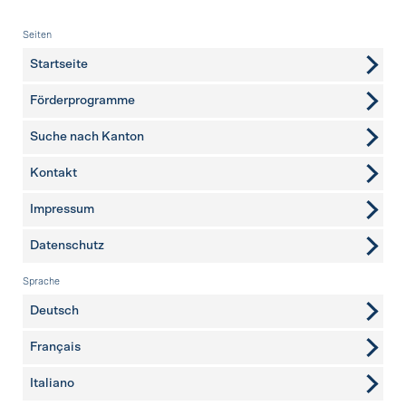
Fusszeile
Seiten
Startseite
Förderprogramme
Suche nach Kanton
Kontakt
weitere Seiten
Impressum
Datenschutz
Sprache
Deutsch
Français
Italiano