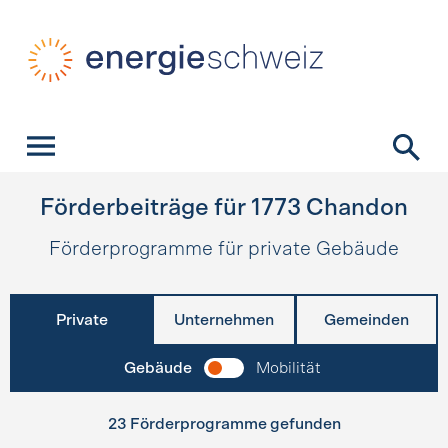
Schnellnavigation
Startseite
Navigation
Inhalt
Kontakt
Suche
Hauptnavigation
Förderbeiträge für
1773
Chandon
Förderprogramme für private Gebäude
Private
Unternehmen
Gemeinden
Gebäude
Mobilität
23 Förderprogramme gefunden