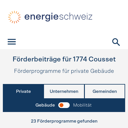
Schnellnavigation
Startseite
Navigation
Inhalt
Kontakt
Suche
Hauptnavigation
Förderbeiträge für
1774
Cousset
Förderprogramme für private Gebäude
Private
Unternehmen
Gemeinden
Gebäude
Mobilität
23 Förderprogramme gefunden