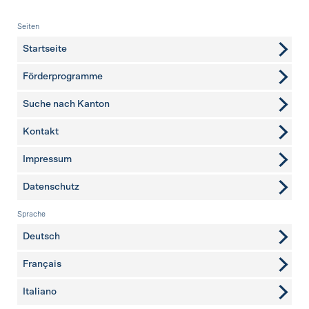
Fusszeile
Seiten
Startseite
Förderprogramme
Suche nach Kanton
Kontakt
weitere Seiten
Impressum
Datenschutz
Sprache
Deutsch
Français
Italiano