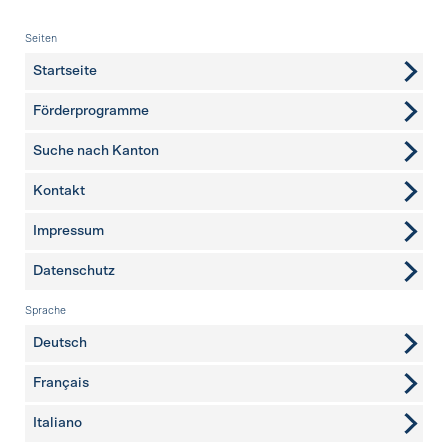
Fusszeile
Seiten
Startseite
Förderprogramme
Suche nach Kanton
Kontakt
weitere Seiten
Impressum
Datenschutz
Sprache
Deutsch
Français
Italiano