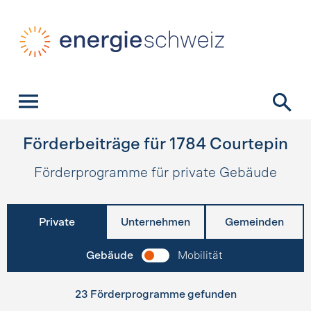
Schnellnavigation
Startseite
Navigation
Inhalt
Kontakt
Suche
Hauptnavigation
Förderbeiträge für
1784
Courtepin
Förderprogramme für private Gebäude
Private
Unternehmen
Gemeinden
Gebäude
Mobilität
23 Förderprogramme gefunden