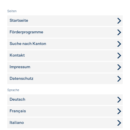
Fusszeile
Seiten
Startseite
Förderprogramme
Suche nach Kanton
Kontakt
weitere Seiten
Impressum
Datenschutz
Sprache
Deutsch
Français
Italiano