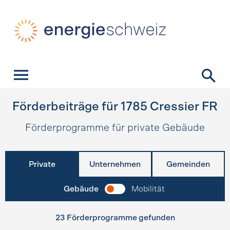
Schnellnavigation
Startseite
Navigation
Inhalt
Kontakt
Suche
Hauptnavigation
Förderbeiträge für
1785
Cressier FR
Förderprogramme für private Gebäude
Private
Unternehmen
Gemeinden
Gebäude
Mobilität
23 Förderprogramme gefunden